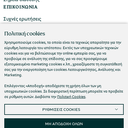
ΕΠΙΚΟΙΝΩΝΙΑ
Συχνές ερωτήσεις
Επικοινωνήστε μαζί μας
Πολιτική cookies
Χρησιμοποιούμε cookies, τα οποία είναι τα τεχνικώς απαραίτητα για την
εύρυθμη λειτουργία του ιστότοπου. Εκτός των υποχρεωτικών τεχνικών
cookies και για να βελτιώσουμε την online εμπειρία σας, για να
προβούμε σε ανάλυση της επίδοσης, για να σας προσφέρουμε
εξατομικευμένα marketing cookies κ.λπ., χρειαζόμαστε τη συγκατάθεσή
σας για την ενεργοποίηση των cookies Λειτουργικότητας, Ανάλυσης και
Marketing.
Επιλέγοντας «Αποδοχή» αποδέχεστε τη χρήση όλων των μη
υποχρεωτικών cookies. Σε διαφορετική περίπτωση μπορείτε να προβείτε
σε ρύθμιση αυτών. Διαβάστε την
Πολιτική Cookies
.
Πολιτική Απορρήτου
Όροι Χρήσης
Cookies
ΡΥΘΜΙΣΕΙΣ COOKIES
Προσβασιμότητα
Ρυθμίσεις Cookies
© 2026 Πολιτιστικό Ίδρυμα Ομίλου Πειραιώς
ΜΗ ΑΠΟΔΟΧΗ ΟΛΩΝ