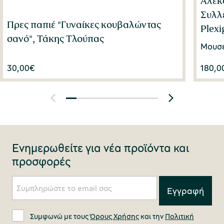
Αλέκο
Συλλ
Πρες παπιέ "Γυναίκες κουβαλώντας
Plexi
σανό", Τάκης Τλούπας
Μουσε
30,00
€
180,0
Ενημερωθείτε για νέα προϊόντα και
προσφορές
Συμφωνώ με τους
Όρους Χρήσης
και την
Πολιτική