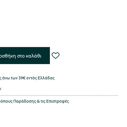
οσθήκη στο καλάθι
 άνω των 39€ εντός Ελλάδας
ν
τρόπους
Παράδοσης
& τις
Επιστροφές