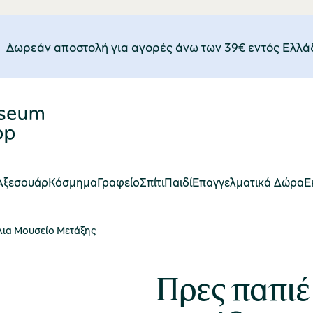
Δωρεάν αποστολή για αγορές άνω των 39€ εντός Eλλά
Αξεσουάρ
Κόσμημα
Γραφείο
Σπίτι
Παιδί
Επαγγελματικά Δώρα
E
λια Μουσείο Μετάξης
Πρες παπιέ