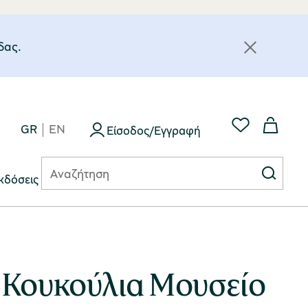
δας.
GR
EN
Είσοδος/Εγγραφή
κδόσεις
 Κουκούλια Μουσείο