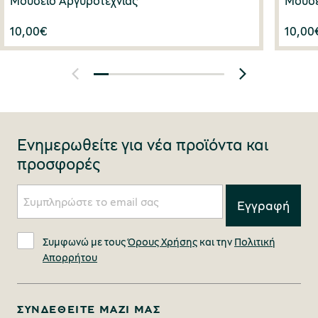
Μουσείο Αργυροτεχνίας
Μουσε
10,00
€
10,00
Ενημερωθείτε για νέα προϊόντα και
προσφορές
Συμφωνώ με τους
Όρους Χρήσης
και την
Πολιτική
Απορρήτου
ΣΥΝΔΕΘΕΊΤΕ ΜΑΖΊ ΜΑΣ