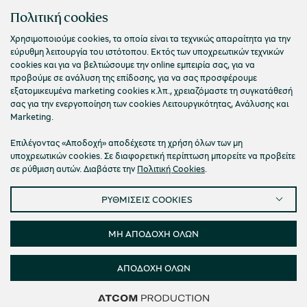
Επικοινωνήστε μαζί μας
Πολιτική cookies
Χρησιμοποιούμε cookies, τα οποία είναι τα τεχνικώς απαραίτητα για την
εύρυθμη λειτουργία του ιστότοπου. Εκτός των υποχρεωτικών τεχνικών
cookies και για να βελτιώσουμε την online εμπειρία σας, για να
προβούμε σε ανάλυση της επίδοσης, για να σας προσφέρουμε
εξατομικευμένα marketing cookies κ.λπ., χρειαζόμαστε τη συγκατάθεσή
σας για την ενεργοποίηση των cookies Λειτουργικότητας, Ανάλυσης και
Marketing.
Επιλέγοντας «Αποδοχή» αποδέχεστε τη χρήση όλων των μη
υποχρεωτικών cookies. Σε διαφορετική περίπτωση μπορείτε να προβείτε
σε ρύθμιση αυτών. Διαβάστε την
Πολιτική Cookies
.
Πολιτική Απορρήτου
Όροι Χρήσης
Cookies
ΡΥΘΜΙΣΕΙΣ COOKIES
Προσβασιμότητα
Ρυθμίσεις Cookies
© 2026 Πολιτιστικό Ίδρυμα Ομίλου Πειραιώς
ΜΗ ΑΠΟΔΟΧΗ ΟΛΩΝ
ΑΠΟΔΟΧΗ ΟΛΩΝ