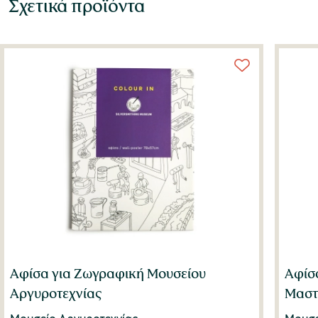
Σχετικά προϊόντα
Αφίσα για Ζωγραφική Μουσείου
Αφίσ
Αργυροτεχνίας
Μαστί