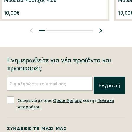
Μουσείο Μαστίχας Χίου
Μουσε
10,00
€
10,00
Ενημερωθείτε για νέα προϊόντα και
προσφορές
Συμφωνώ με τους
Όρους Χρήσης
και την
Πολιτική
Απορρήτου
ΣΥΝΔΕΘΕΊΤΕ ΜΑΖΊ ΜΑΣ