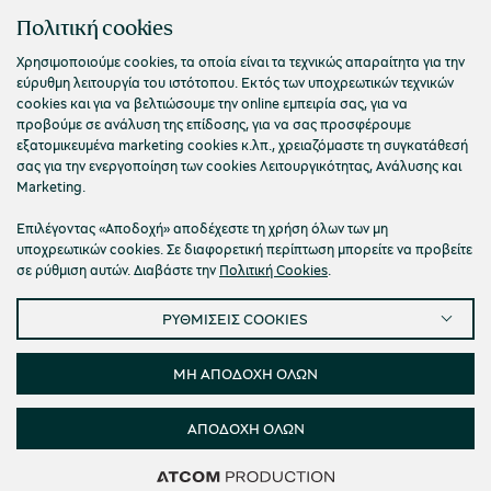
Επικοινωνήστε μαζί μας
Πολιτική cookies
Χρησιμοποιούμε cookies, τα οποία είναι τα τεχνικώς απαραίτητα για την
εύρυθμη λειτουργία του ιστότοπου. Εκτός των υποχρεωτικών τεχνικών
cookies και για να βελτιώσουμε την online εμπειρία σας, για να
προβούμε σε ανάλυση της επίδοσης, για να σας προσφέρουμε
εξατομικευμένα marketing cookies κ.λπ., χρειαζόμαστε τη συγκατάθεσή
σας για την ενεργοποίηση των cookies Λειτουργικότητας, Ανάλυσης και
Marketing.
Επιλέγοντας «Αποδοχή» αποδέχεστε τη χρήση όλων των μη
υποχρεωτικών cookies. Σε διαφορετική περίπτωση μπορείτε να προβείτε
σε ρύθμιση αυτών. Διαβάστε την
Πολιτική Cookies
.
Πολιτική Απορρήτου
Όροι Χρήσης
Cookies
ΡΥΘΜΙΣΕΙΣ COOKIES
Προσβασιμότητα
Ρυθμίσεις Cookies
© 2026 Πολιτιστικό Ίδρυμα Ομίλου Πειραιώς
ΜΗ ΑΠΟΔΟΧΗ ΟΛΩΝ
ΑΠΟΔΟΧΗ ΟΛΩΝ