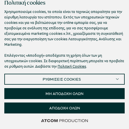
Πολιτική cookies
Χρησιμοποιούμε cookies, τα οποία είναι τα τεχνικώς απαραίτητα για την
εύρυθμη λειτουργία του ιστότοπου. Εκτός των υποχρεωτικών τεχνικών
cookies και για να βελτιώσουμε την online εμπειρία σας, για να
προβούμε σε ανάλυση της επίδοσης, για να σας προσφέρουμε
εξατομικευμένα marketing cookies κ.λπ., χρειαζόμαστε τη συγκατάθεσή
σας για την ενεργοποίηση των cookies Λειτουργικότητας, Ανάλυσης και
Marketing.
Πουλιά της περιοχής Στυμφαλίας
Επιλέγοντας «Αποδοχή» αποδέχεστε τη χρήση όλων των μη
Φίλιππος Κατσιγιάννης, Andrea Bonetti
υποχρεωτικών cookies. Σε διαφορετική περίπτωση μπορείτε να προβείτε
σε ρύθμιση αυτών. Διαβάστε την
Πολιτική Cookies
.
10,60
€
ΡΥΘΜΙΣΕΙΣ COOKIES
ΜΗ ΑΠΟΔΟΧΗ ΟΛΩΝ
ΑΠΟΔΟΧΗ ΟΛΩΝ
Φίλτρα & ταξινόμηση
42 προϊόντα
42 προϊόντα
42 προϊόντα