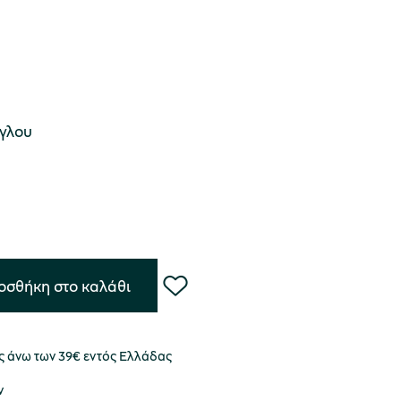
γλου
οσθήκη στο καλάθι
 άνω των 39€ εντός Ελλάδας
ν