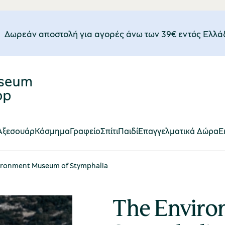
Δωρεάν αποστολή για αγορές άνω των 39€ εντός Eλλά
Αξεσουάρ
Κόσμημα
Γραφείο
Σπίτι
Παιδί
Επαγγελματικά Δώρα
E
ironment Museum of Stymphalia
The Envir