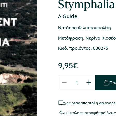
Stymphalia
A Guide
Νατάσσα Φιλιππουπολίτη
Μετάφραση: Νερίνα Κιοσέο
Κωδ. προϊόντος: 000275
9,95
€
Πρ
Δωρεάν αποστολή για αγορές
Εύκολη
επιστροφή
προϊόντω