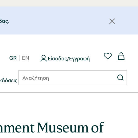
δας.
GR
EN
Είσοδος/Εγγραφή
κδόσεις
onment Museum of