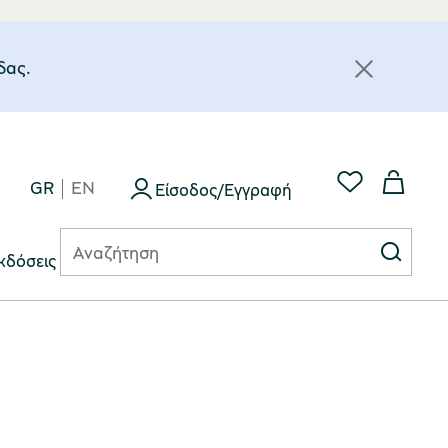
δας.
GR
EN
Είσοδος/Εγγραφή
κδόσεις