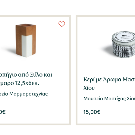
οπήγιο από Ξύλο και
Κερί με Άρωμα Μασ
μαρο 12,5x6εκ.
Χίου
είο Μαρμαροτεχνίας
Μουσείο Μαστίχας Χίο
0
€
15,00
€