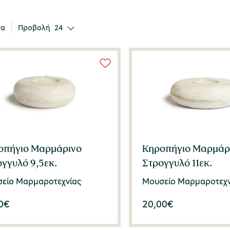
τα
Προβολή
24
οπήγιο Μαρμάρινο
Κηροπήγιο Μαρμάρ
γγυλό 9,5εκ.
Στρογγυλό 11εκ.
είο Μαρμαροτεχνίας
Μουσείο Μαρμαροτεχν
0
€
20,00
€