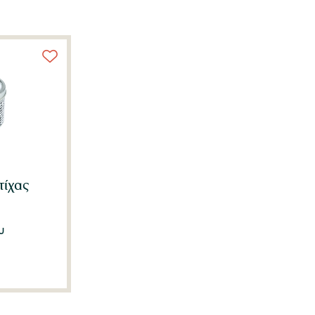
τίχας
υ