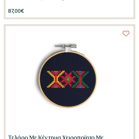
87,00
€
Τελάρο Με Κέντημα Χειροποίητο Με