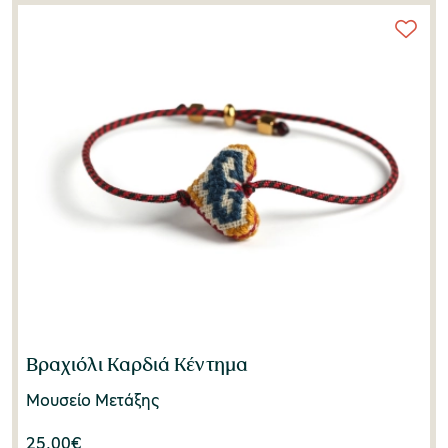
Nikos Golas Jewellery
(1)
Vassiliou Vassilis
(1)
Βραχιόλι Καρδιά Κέντημα
Μουσείο Μετάξης
25,00
€