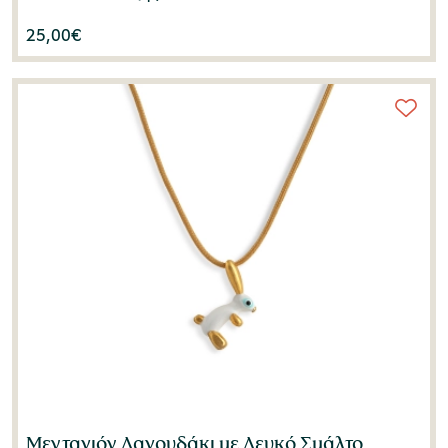
25,00
€
Μενταγιόν Λαγουδάκι με Λευκό Σμάλτο