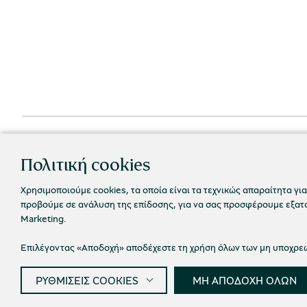
Πολιτική cookies
Χρησιμοποιούμε cookies, τα οποία είναι τα τεχνικώς απαραίτητα για
προβούμε σε ανάλυση της επίδοσης, για να σας προσφέρουμε εξατομ
Marketing.
Επιλέγοντας «Αποδοχή» αποδέχεστε τη χρήση όλων των μη υποχρεωτ
Πολιτική
© 2026 Πολιτιστικό Ίδρυμα Ομίλου Πειραιώς
ΡΥΘΜΙΣΕΙΣ COOKIES
ΜΗ ΑΠΟΔΟΧΗ ΟΛΩΝ