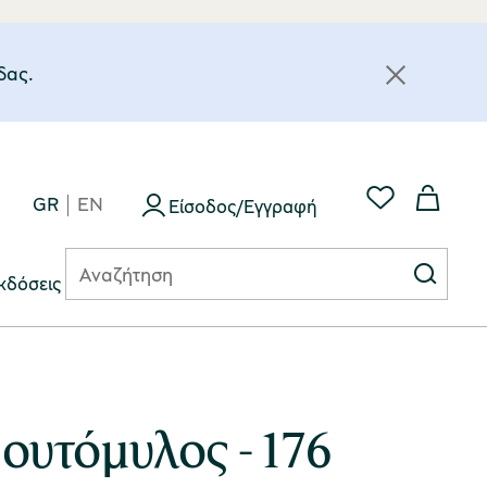
δας.
GR
EN
Είσοδος/Εγγραφή
κδόσεις
υτόμυλος - 176