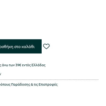
οσθήκη στο καλάθι
 άνω των 39€ εντός Ελλάδας
ν
τρόπους
Παράδοσης
& τις
Επιστροφές