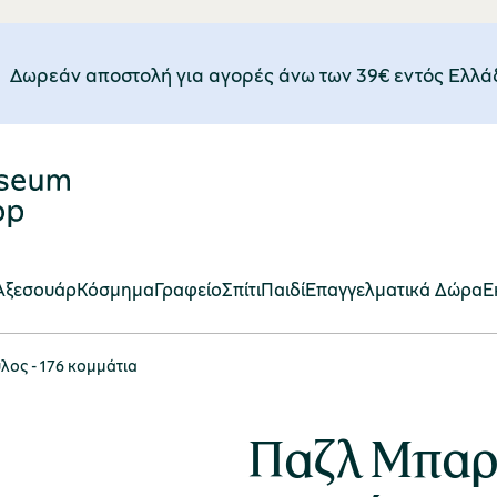
Δωρεάν αποστολή για αγορές άνω των 39€ εντός Eλλά
Αξεσουάρ
Κόσμημα
Γραφείο
Σπίτι
Παιδί
Επαγγελματικά Δώρα
E
ος - 176 κομμάτια
Παζλ Μπαρο