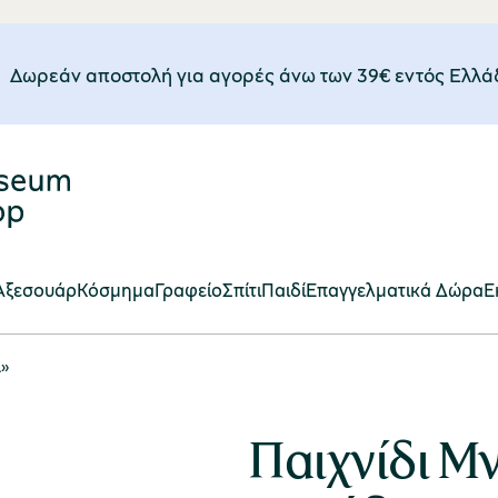
Δωρεάν αποστολή για αγορές άνω των 39€ εντός Eλλά
Αξεσουάρ
Κόσμημα
Γραφείο
Σπίτι
Παιδί
Επαγγελματικά Δώρα
E
ι»
Παιχνίδι Μ