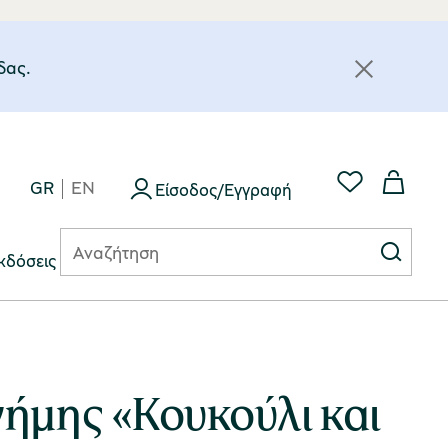
δας.
GR
EN
Είσοδος/Εγγραφή
κδόσεις
νήμης «Κουκούλι και