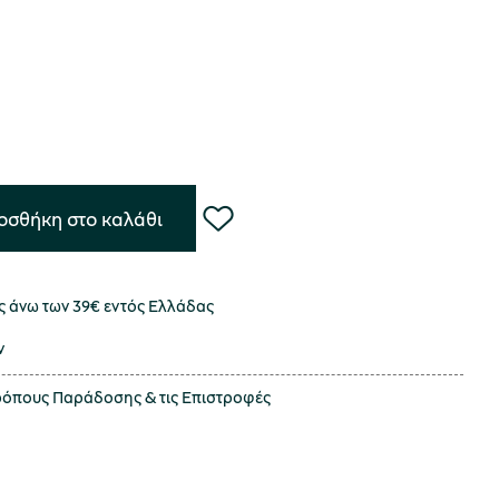
οσθήκη στο καλάθι
 άνω των 39€ εντός Ελλάδας
ν
τρόπους
Παράδοσης
& τις
Επιστροφές