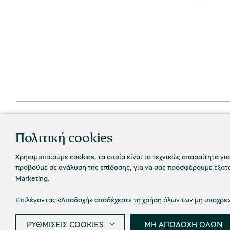
Πολιτική cookies
Χρησιμοποιούμε cookies, τα οποία είναι τα τεχνικώς απαραίτητα για
προβούμε σε ανάλυση της επίδοσης, για να σας προσφέρουμε εξατομ
Marketing.
Επιλέγοντας «Αποδοχή» αποδέχεστε τη χρήση όλων των μη υποχρεωτ
Πολιτική
© 2026 Πολιτιστικό Ίδρυμα Ομίλου Πειραιώς
ΡΥΘΜΙΣΕΙΣ COOKIES
ΜΗ ΑΠΟΔΟΧΗ ΟΛΩΝ