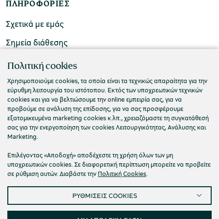
ΠΛΗΡΟΦΟΡΙΕΣ
Σχετικά με εμάς
Σημεία διάθεσης
ΕΠΙΚΟΙΝΩΝΙΑ
Πολιτική cookies
Συχνές ερωτήσεις
Χρησιμοποιούμε cookies, τα οποία είναι τα τεχνικώς απαραίτητα για την
εύρυθμη λειτουργία του ιστότοπου. Εκτός των υποχρεωτικών τεχνικών
Επικοινωνήστε μαζί μας
cookies και για να βελτιώσουμε την online εμπειρία σας, για να
προβούμε σε ανάλυση της επίδοσης, για να σας προσφέρουμε
εξατομικευμένα marketing cookies κ.λπ., χρειαζόμαστε τη συγκατάθεσή
σας για την ενεργοποίηση των cookies Λειτουργικότητας, Ανάλυσης και
Marketing.
Επιλέγοντας «Αποδοχή» αποδέχεστε τη χρήση όλων των μη
υποχρεωτικών cookies. Σε διαφορετική περίπτωση μπορείτε να προβείτε
σε ρύθμιση αυτών. Διαβάστε την
Πολιτική Cookies
.
ΡΥΘΜΙΣΕΙΣ COOKIES