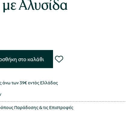
ο με Αλυσίδα
οσθήκη στο καλάθι
 άνω των 39€ εντός Ελλάδας
ν
τρόπους
Παράδοσης
& τις
Επιστροφές