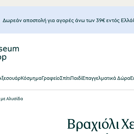
Δωρεάν αποστολή για αγορές άνω των 39€ εντός Eλλά
Αξεσουάρ
Κόσμημα
Γραφείο
Σπίτι
Παιδί
Επαγγελματικά Δώρα
E
 με Αλυσίδα
Βραχιόλι Χ