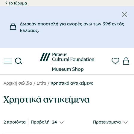
Το Ίδρυμα
Τιμή
Υλικό
Χώρος Έμπνευσης
Σχεδιαστής
Δωρεάν αποστολή για αγορές άνω των 39€ εντός
35€
37€
Πηλός
Μουσείο Μαστίχας Χίου
Κανελλοπούλου Ελένη
(2)
(1)
(1)
Eλλάδας.
35€
Μουσείο Πλινθοκεραμοποιίας N. & Σ. Τσαλαπάτα
Χασιώτης Απόστολος
(1)
(1)
37€
€
€
Αρχική σελίδα
Σπίτι
Χρηστικά αντικείμενα
Χρηστικά αντικείμενα
2 προϊόντα
Προβολή
24
Προτεινόμενα