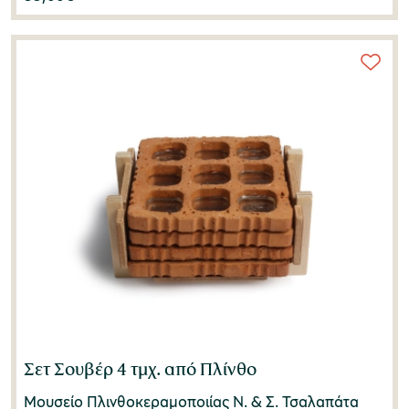
Σετ Σουβέρ 4 τμχ. από Πλίνθο
Μουσείο Πλινθοκεραμοποιίας N. & Σ. Τσαλαπάτα