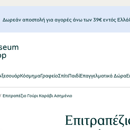
Δωρεάν αποστολή για αγορές άνω των 39€ εντός Eλλά
Αξεσουάρ
Κόσμημα
Γραφείο
Σπίτι
Παιδί
Επαγγελματικά Δώρα
E
Επιτραπέζιο Γούρι Καράβι Ασημένιο
Επιτραπέζι