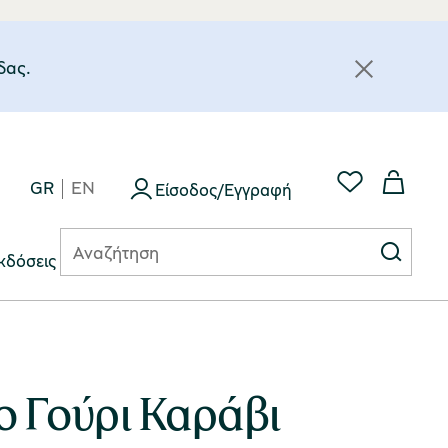
δας.
GR
EN
Είσοδος/Εγγραφή
κδόσεις
ο Γούρι Καράβι