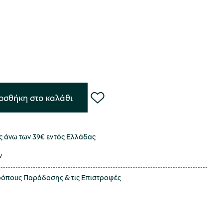
οσθήκη στο καλάθι
 άνω των 39€ εντός Ελλάδας
ν
τρόπους
Παράδοσης
& τις
Επιστροφές