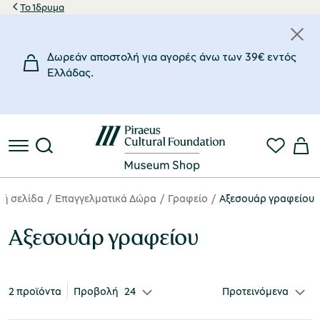
Το Ίδρυμα
Κατηγορίες
Τιμή
Υλικό
Χώρος Έμπνευσης
Σχεδιαστής
Δωρεάν αποστολή για αγορές άνω των 39€ εντός
25€
50€
Γραφείο
Δέρμα
Μουσείο Μαρμαροτεχνίας
Γαΐτης Γιώργος
(1)
(2)
(1)
(1)
Eλλάδας.
25€
Μάρμαρο
Υπαίθριο Μουσείο Υδροκίνησης
Zacharias Art + Object
(1)
(1)
(1)
50€
€
€
κή σελίδα
Επαγγελματικά Δώρα
Γραφείο
Αξεσουάρ γραφείου
Αξεσουάρ γραφείου
2 προϊόντα
Προβολή
24
Προτεινόμενα