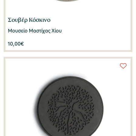
Sharon Macdonald
(1)
Σουβέρ Κόσκινο
Stelios Papadopoulos
(2)
Μουσείο Μαστίχας Χίου
Stephanos Nomikos
(2)
10,00
€
Tim Putnam
(1)