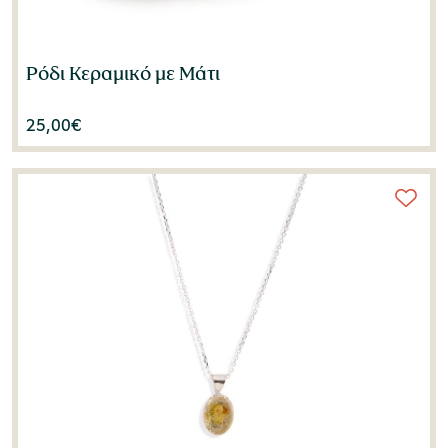
Ματούλα Καραγιάννη-Τόλκα
(1)
Μάχη Καραλή
(1)
Ρόδι Κεραμικό με Μάτι
Μάχη Οικονόμου
(1)
25,00
€
Μιχάλης Ρηγίνος
(1)
Μιχάλης Ψαλιδόπουλος
(1)
Νάντια Μαχά-Μπιζούμη
(1)
Νατάσσα Φιλιππουπολίτη
(2)
Νίκη Ψαρράκη-Μπελεσιώτη
(1)
Νικόλαος Παπαδόπουλος
(1)
Νίκος Δεμερτζής
(1)