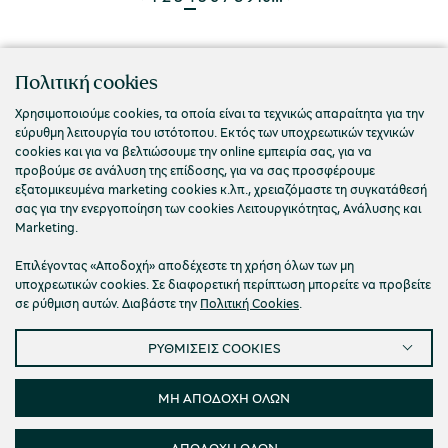
Πολιτική cookies
Ενημερωθείτε για νέα προϊόντα και
Χρησιμοποιούμε cookies, τα οποία είναι τα τεχνικώς απαραίτητα για την
προσφορές
εύρυθμη λειτουργία του ιστότοπου. Εκτός των υποχρεωτικών τεχνικών
cookies και για να βελτιώσουμε την online εμπειρία σας, για να
προβούμε σε ανάλυση της επίδοσης, για να σας προσφέρουμε
εξατομικευμένα marketing cookies κ.λπ., χρειαζόμαστε τη συγκατάθεσή
σας για την ενεργοποίηση των cookies Λειτουργικότητας, Ανάλυσης και
Marketing.
Συμφωνώ με τους
Όρους Χρήσης
και την
Πολιτική
Απορρήτου
Επιλέγοντας «Αποδοχή» αποδέχεστε τη χρήση όλων των μη
υποχρεωτικών cookies. Σε διαφορετική περίπτωση μπορείτε να προβείτε
σε ρύθμιση αυτών. Διαβάστε την
Πολιτική Cookies
.
ΣΥΝΔΕΘΕΊΤΕ ΜΑΖΊ ΜΑΣ
ΡΥΘΜΙΣΕΙΣ COOKIES
ΜΗ ΑΠΟΔΟΧΗ ΟΛΩΝ
ON LINE ΑΓΟΡΕΣ
ΑΠΟΔΟΧΗ ΟΛΩΝ