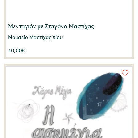
Νίκος Μπελαβίλας
(1)
Νίκος Σκουτέλης
(1)
Μενταγιόν με Σταγόνα Μαστίχας
Όλγα Βογιατζόγλου
(1)
Μουσείο Μαστίχας Χίου
Παναγιώτα Γκαγκούλια
(1)
40,00
€
Παναγιώτης Περδικούλιας
(2)
Πέτρος Κουφόπουλος
(1)
Σοφία Καλαντζάκου
(4)
Σοφοκλής Χατζησάββας
(1)
Σταματίνα Μαλικούτη
(1)
Σταύρος Μαμαλούκος
(1)