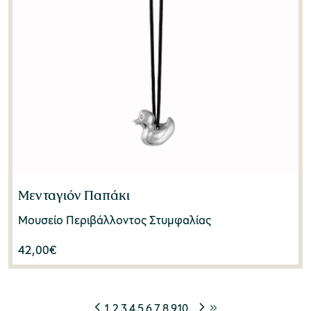
Μενταγιόν Παπάκι
Μουσείο Περιβάλλοντος Στυμφαλίας
42,00
€
1
2
3
4
5
6
7
8
9
10
…