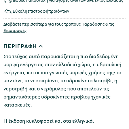
Δωρεάν αποστολή για αγορές άνω των 39€ εντός Ελλάδας
Εύκολη
επιστροφή
προϊόντων
Διαβάστε περισσότερα για τους τρόπους
Παράδοσης
& τις
Επιστροφές
ΠΕΡΙΓΡΑΦΗ
Στο τεύχος αυτό παρουσιάζεται η πιο διαδεδομένη
μορφή ενέργειας στον ελλαδικό χώρο, η υδραυλική
ενέργεια, και οι πιο γνωστές μορφές χρήσης της: το
μαντάνι, το νεροπρίονο, το υδροκίνητο λιοτρίβι, η
νεροτριβή και ο νερόμυλος που αποτελούν τις
σημαντικότερες υδροκίνητες προβιομηχανικές
κατασκευές.
Η έκδοση κυκλοφορεί και στα ελληνικά.