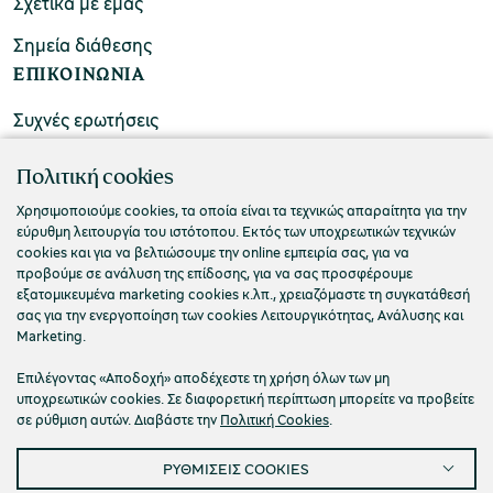
Σχετικά με εμάς
Σημεία διάθεσης
ΕΠΙΚΟΙΝΩΝΙΑ
Συχνές ερωτήσεις
Επικοινωνήστε μαζί μας
Πολιτική cookies
Χρησιμοποιούμε cookies, τα οποία είναι τα τεχνικώς απαραίτητα για την
εύρυθμη λειτουργία του ιστότοπου. Εκτός των υποχρεωτικών τεχνικών
cookies και για να βελτιώσουμε την online εμπειρία σας, για να
προβούμε σε ανάλυση της επίδοσης, για να σας προσφέρουμε
εξατομικευμένα marketing cookies κ.λπ., χρειαζόμαστε τη συγκατάθεσή
σας για την ενεργοποίηση των cookies Λειτουργικότητας, Ανάλυσης και
Marketing.
Επιλέγοντας «Αποδοχή» αποδέχεστε τη χρήση όλων των μη
υποχρεωτικών cookies. Σε διαφορετική περίπτωση μπορείτε να προβείτε
σε ρύθμιση αυτών. Διαβάστε την
Πολιτική Cookies
.
Πολιτική Απορρήτου
Όροι Χρήσης
Cookies
ΡΥΘΜΙΣΕΙΣ COOKIES
Προσβασιμότητα
Ρυθμίσεις Cookies