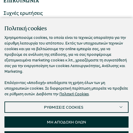
ΕΠΙΚΟΙΝΩΝΙΑ
Συχνές ερωτήσεις
Επικοινωνήστε μαζί μας
Πολιτική cookies
Χρησιμοποιούμε cookies, τα οποία είναι τα τεχνικώς απαραίτητα για την
εύρυθμη λειτουργία του ιστότοπου. Εκτός των υποχρεωτικών τεχνικών
cookies και για να βελτιώσουμε την online εμπειρία σας, για να
προβούμε σε ανάλυση της επίδοσης, για να σας προσφέρουμε
εξατομικευμένα marketing cookies κ.λπ., χρειαζόμαστε τη συγκατάθεσή
σας για την ενεργοποίηση των cookies Λειτουργικότητας, Ανάλυσης και
Marketing.
Επιλέγοντας «Αποδοχή» αποδέχεστε τη χρήση όλων των μη
υποχρεωτικών cookies. Σε διαφορετική περίπτωση μπορείτε να προβείτε
σε ρύθμιση αυτών. Διαβάστε την
Πολιτική Cookies
.
Πολιτική Απορρήτου
Όροι Χρήσης
Cookies
ΡΥΘΜΙΣΕΙΣ COOKIES
Προσβασιμότητα
Ρυθμίσεις Cookies
© 2026 Πολιτιστικό Ίδρυμα Ομίλου Πειραιώς
ΜΗ ΑΠΟΔΟΧΗ ΟΛΩΝ