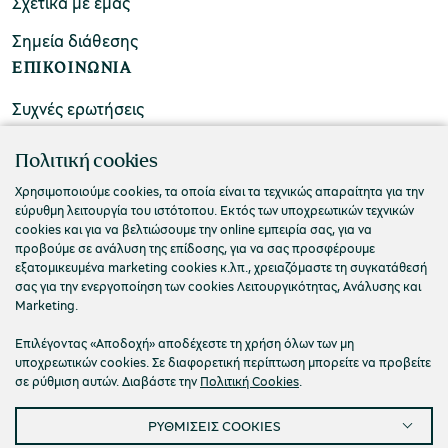
Σχετικά με εμάς
Σημεία διάθεσης
ΕΠΙΚΟΙΝΩΝΙΑ
Συχνές ερωτήσεις
Επικοινωνήστε μαζί μας
Πολιτική cookies
Χρησιμοποιούμε cookies, τα οποία είναι τα τεχνικώς απαραίτητα για την
εύρυθμη λειτουργία του ιστότοπου. Εκτός των υποχρεωτικών τεχνικών
cookies και για να βελτιώσουμε την online εμπειρία σας, για να
προβούμε σε ανάλυση της επίδοσης, για να σας προσφέρουμε
εξατομικευμένα marketing cookies κ.λπ., χρειαζόμαστε τη συγκατάθεσή
σας για την ενεργοποίηση των cookies Λειτουργικότητας, Ανάλυσης και
Marketing.
Επιλέγοντας «Αποδοχή» αποδέχεστε τη χρήση όλων των μη
υποχρεωτικών cookies. Σε διαφορετική περίπτωση μπορείτε να προβείτε
σε ρύθμιση αυτών. Διαβάστε την
Πολιτική Cookies
.
Πολιτική Απορρήτου
Όροι Χρήσης
Cookies
ΡΥΘΜΙΣΕΙΣ COOKIES
Προσβασιμότητα
Ρυθμίσεις Cookies