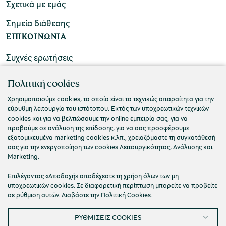
Σχετικά με εμάς
Σημεία διάθεσης
ΕΠΙΚΟΙΝΩΝΙΑ
Συχνές ερωτήσεις
Επικοινωνήστε μαζί μας
Πολιτική cookies
Χρησιμοποιούμε cookies, τα οποία είναι τα τεχνικώς απαραίτητα για την
εύρυθμη λειτουργία του ιστότοπου. Εκτός των υποχρεωτικών τεχνικών
cookies και για να βελτιώσουμε την online εμπειρία σας, για να
προβούμε σε ανάλυση της επίδοσης, για να σας προσφέρουμε
εξατομικευμένα marketing cookies κ.λπ., χρειαζόμαστε τη συγκατάθεσή
σας για την ενεργοποίηση των cookies Λειτουργικότητας, Ανάλυσης και
Marketing.
Επιλέγοντας «Αποδοχή» αποδέχεστε τη χρήση όλων των μη
υποχρεωτικών cookies. Σε διαφορετική περίπτωση μπορείτε να προβείτε
σε ρύθμιση αυτών. Διαβάστε την
Πολιτική Cookies
.
Πολιτική Απορρήτου
Όροι Χρήσης
Cookies
ΡΥΘΜΙΣΕΙΣ COOKIES
Προσβασιμότητα
Ρυθμίσεις Cookies