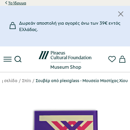
Το Ίδρυμα
Δωρεάν αποστολή για αγορές άνω των 39€ εντός
Eλλάδας.
κή σελίδα
Σπίτι
Σουβέρ από plexiglass - Μουσείο Μαστίχας Χίου