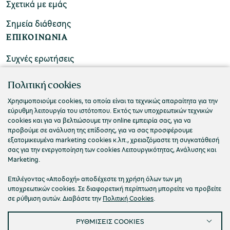
Σχετικά με εμάς
Σημεία διάθεσης
ΕΠΙΚΟΙΝΩΝΙΑ
Συχνές ερωτήσεις
Επικοινωνήστε μαζί μας
Πολιτική cookies
Χρησιμοποιούμε cookies, τα οποία είναι τα τεχνικώς απαραίτητα για την
εύρυθμη λειτουργία του ιστότοπου. Εκτός των υποχρεωτικών τεχνικών
cookies και για να βελτιώσουμε την online εμπειρία σας, για να
προβούμε σε ανάλυση της επίδοσης, για να σας προσφέρουμε
εξατομικευμένα marketing cookies κ.λπ., χρειαζόμαστε τη συγκατάθεσή
σας για την ενεργοποίηση των cookies Λειτουργικότητας, Ανάλυσης και
Marketing.
Επιλέγοντας «Αποδοχή» αποδέχεστε τη χρήση όλων των μη
υποχρεωτικών cookies. Σε διαφορετική περίπτωση μπορείτε να προβείτε
σε ρύθμιση αυτών. Διαβάστε την
Πολιτική Cookies
.
Πολιτική Απορρήτου
Όροι Χρήσης
Cookies
ΡΥΘΜΙΣΕΙΣ COOKIES
Προσβασιμότητα
Ρυθμίσεις Cookies