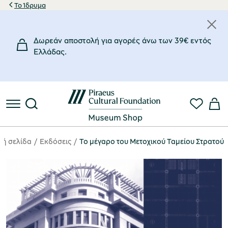
Το Ίδρυμα
Δωρεάν αποστολή για αγορές άνω των 39€ εντός
Eλλάδας.
κή σελίδα
Eκδόσεις
Το μέγαρο του Μετοχικού Ταμείου Στρατού