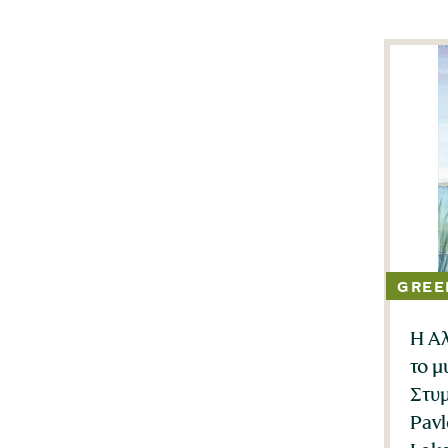
Η Αλ
το μ
Στυ
Pavl