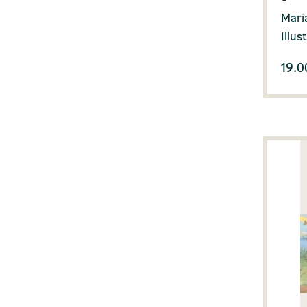
Mari
Illus
19.0