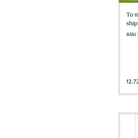
Το 
ship
Aliki
12.7