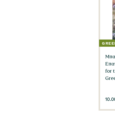
Μπαρ
Επα
for 
Gree
10.0