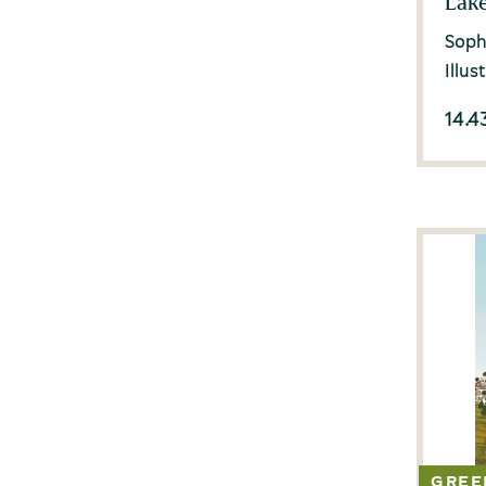
Lake
Soph
Illus
14.4