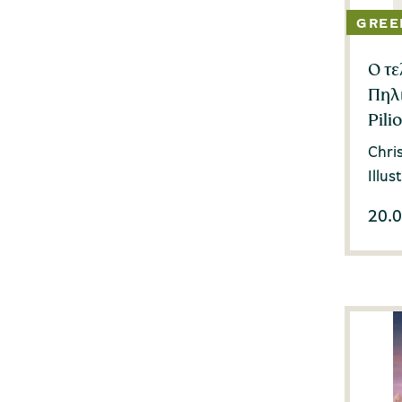
Ο τε
Πηλί
Pili
Chri
Illus
20.