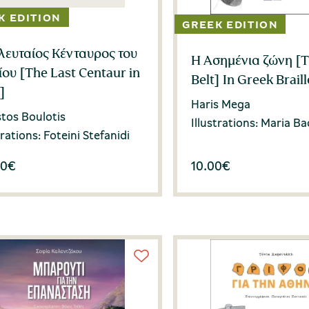
λευταίος Κένταυρος του
Η Ασημένια ζώνη [T
ου [The Last Centaur in
Belt] In Greek Braill
o]
Haris Mega
stos Boulotis
Illustrations: Maria B
trations: Foteini Stefanidi
00
€
10.00
€