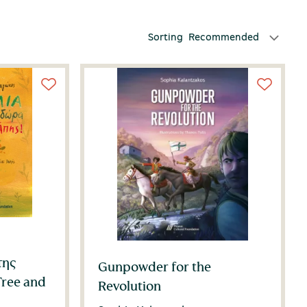
Sorting
Recommended
της
Gunpowder for the
Tree and
Revolution