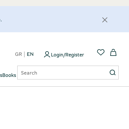
.
GR
EN
Login/Register
ts
Books