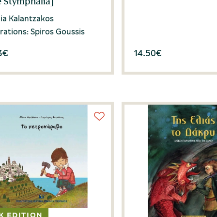
 Stymphalia]
ia Kalantzakos
trations: Spiros Goussis
3
€
14.50
€