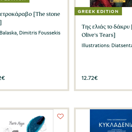
πετροκάραβο [The stone
]
Της ελιάς το δάκρυ
 Balaska, Dimitris Foussekis
Olive's Tears]
Illustrations: Diatsent
2
€
12.72
€