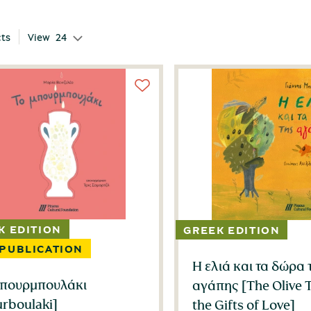
cts
View
24
Η ελιά και τα δώρα 
μπουρμπουλάκι
αγάπης [Τhe Olive 
rboulaki]
the Gifts of Love]