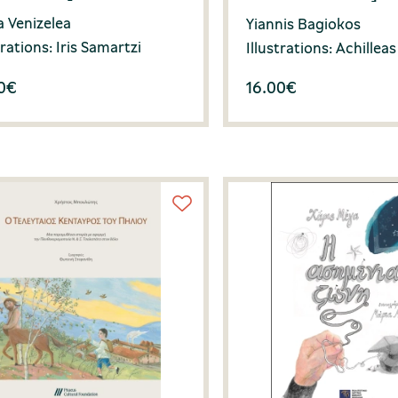
a Venizelea
Yiannis Bagiokos
trations: Iris Samartzi
Illustrations: Achilleas
0
€
16.00
€