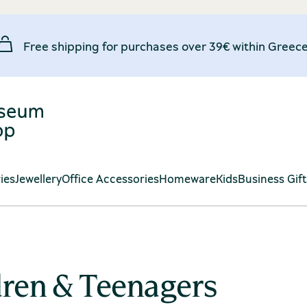
Free shipping for purchases over 39€ within Greece
ies
Jewellery
Office Accessories
Homeware
Kids
Business Gif
ldren & Teenagers