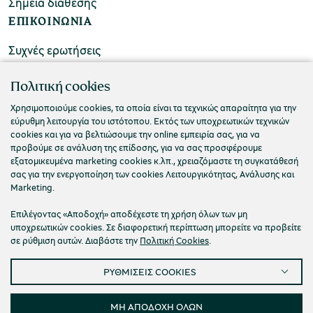
Σημεία διάθεσης
ΕΠΙΚΟΙΝΩΝΙΑ
Συχνές ερωτήσεις
Επικοινωνήστε μαζί μας
Πολιτική cookies
Χρησιμοποιούμε cookies, τα οποία είναι τα τεχνικώς απαραίτητα για την
εύρυθμη λειτουργία του ιστότοπου. Εκτός των υποχρεωτικών τεχνικών
cookies και για να βελτιώσουμε την online εμπειρία σας, για να
προβούμε σε ανάλυση της επίδοσης, για να σας προσφέρουμε
εξατομικευμένα marketing cookies κ.λπ., χρειαζόμαστε τη συγκατάθεσή
σας για την ενεργοποίηση των cookies Λειτουργικότητας, Ανάλυσης και
Marketing.
Επιλέγοντας «Αποδοχή» αποδέχεστε τη χρήση όλων των μη
υποχρεωτικών cookies. Σε διαφορετική περίπτωση μπορείτε να προβείτε
σε ρύθμιση αυτών. Διαβάστε την
Πολιτική Cookies
.
Πολιτική Απορρήτου
Όροι Χρήσης
Cookies
ΡΥΘΜΙΣΕΙΣ COOKIES
Προσβασιμότητα
Ρυθμίσεις Cookies
© 2026 Πολιτιστικό Ίδρυμα Ομίλου Πειραιώς
ΜΗ ΑΠΟΔΟΧΗ ΟΛΩΝ