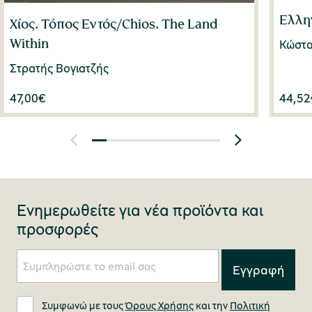
Ελλη
Χίος. Τόπος Εντός/Chios. The Land
Within
Κώστα
Στρατής Βογιατζής
47,00
€
44,52
Ενημερωθείτε για νέα προϊόντα και
προσφορές
Συμφωνώ με τους
Όρους Χρήσης
και την
Πολιτική