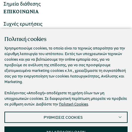
Σημεία διάθεσης
ΕΠΙΚΟΙΝΩΝΙΑ
Συχνές ερωτήσεις
Επικοινωνήστε μαζί μας
Πολιτική cookies
Χρησιμοποιούμε cookies, τα οποία είναι τα τεχνικώς απαραίτητα για την
εύρυθμη λειτουργία του ιστότοπου. Εκτός των υποχρεωτικών τεχνικών
cookies και για να βελτιώσουμε την online εμπειρία σας, για να
προβούμε σε ανάλυση της επίδοσης, για να σας προσφέρουμε
εξατομικευμένα marketing cookies κ.λπ., χρειαζόμαστε τη συγκατάθεσή
σας για την ενεργοποίηση των cookies Λειτουργικότητας, Ανάλυσης και
Marketing.
Επιλέγοντας «Αποδοχή» αποδέχεστε τη χρήση όλων των μη
υποχρεωτικών cookies. Σε διαφορετική περίπτωση μπορείτε να προβείτε
σε ρύθμιση αυτών. Διαβάστε την
Πολιτική Cookies
.
Πολιτική Απορρήτου
Όροι Χρήσης
Cookies
ΡΥΘΜΙΣΕΙΣ COOKIES
Προσβασιμότητα
Ρυθμίσεις Cookies
© 2026 Πολιτιστικό Ίδρυμα Ομίλου Πειραιώς
ΜΗ ΑΠΟΔΟΧΗ ΟΛΩΝ