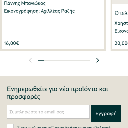
Γιάννης Μπαγιώκος
Εικονογράφηση: Αχιλλέας Ραζής
Ο τελ
Χρήστ
Εικον
16,00
€
20,00
Ενημερωθείτε για νέα προϊόντα και
προσφορές
Συμφωνώ με τους
Όρους Χρήσης
και την
Πολιτική