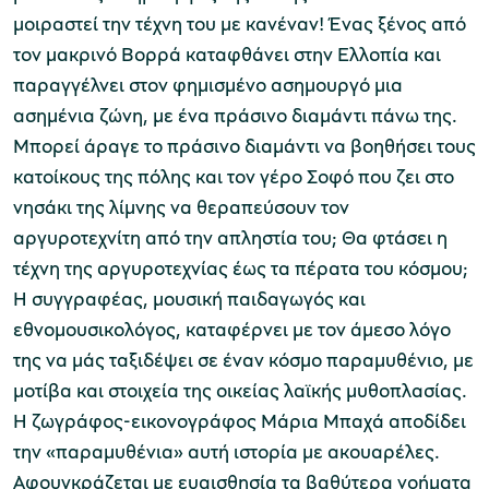
μοιραστεί την τέχνη του με κανέναν
!
Ένας ξένος από
τον μακρινό Βορρά καταφθάνει στην Ελλοπία και
παραγγέλνει στον φημισμένο ασημουργό μια
ασημένια ζώνη
,
με ένα πράσινο διαμάντι πάνω της
.
Μπορεί άραγε το πράσινο διαμάντι να βοηθήσει τους
κατοίκους της πόλης και τον γέρο Σοφό που ζει στο
νησάκι της λίμνης να θεραπεύσουν τον
αργυροτεχνίτη από την απληστία του
;
Θα φτάσει η
τέχνη της αργυροτεχνίας έως τα πέρατα του κόσμου
;
Η συγγραφέας
,
μουσική παιδαγωγός και
εθνομουσικολόγος
,
καταφέρνει με τον άμεσο λόγο
της να μάς ταξιδέψει σε έναν κόσμο παραμυθένιο
,
με
μοτίβα και στοιχεία της οικείας λαϊκής μυθοπλασίας
.
Η ζωγράφος
-
εικονογράφος Μάρια Μπαχά αποδίδει
την
«παραμυθένια»
αυτή ιστορία με ακουαρέλες
.
Αφουγκράζεται με ευαισθησία τα βαθύτερα νοήματα