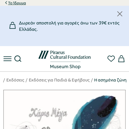
Το Ίδρυμα
Δωρεάν αποστολή για αγορές άνω των 39€ εντός
Eλλάδας.
α
Eκδόσεις
Εκδόσεις για Παιδιά & Εφήβους
Η ασημένια ζώνη