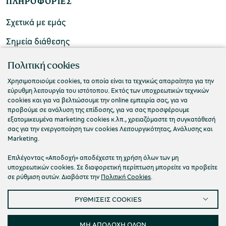
ΠΛΗΡΟΦΟΡΙΕΣ
Σχετικά με εμάς
Σημεία διάθεσης
ΕΠΙΚΟΙΝΩΝΙΑ
Πολιτική cookies
Συχνές ερωτήσεις
Χρησιμοποιούμε cookies, τα οποία είναι τα τεχνικώς απαραίτητα για την
εύρυθμη λειτουργία του ιστότοπου. Εκτός των υποχρεωτικών τεχνικών
Επικοινωνήστε μαζί μας
cookies και για να βελτιώσουμε την online εμπειρία σας, για να
προβούμε σε ανάλυση της επίδοσης, για να σας προσφέρουμε
εξατομικευμένα marketing cookies κ.λπ., χρειαζόμαστε τη συγκατάθεσή
σας για την ενεργοποίηση των cookies Λειτουργικότητας, Ανάλυσης και
Marketing.
Επιλέγοντας «Αποδοχή» αποδέχεστε τη χρήση όλων των μη
υποχρεωτικών cookies. Σε διαφορετική περίπτωση μπορείτε να προβείτε
σε ρύθμιση αυτών. Διαβάστε την
Πολιτική Cookies
.
ΡΥΘΜΙΣΕΙΣ COOKIES
ΜΗ ΑΠΟΔΟΧΗ ΟΛΩΝ